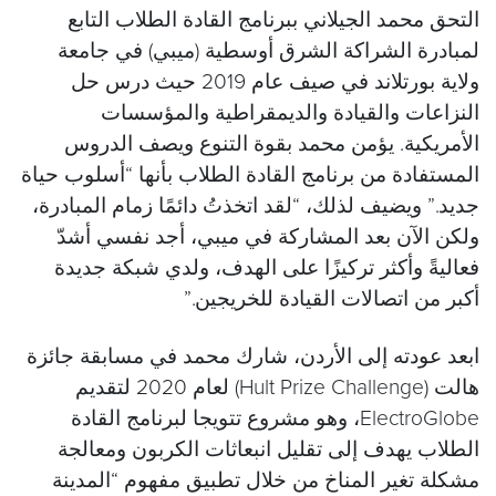
التحق محمد الجيلاني ببرنامج القادة الطلاب التابع
لمبادرة الشراكة الشرق أوسطية (ميبي) في جامعة
ولاية بورتلاند في صيف عام 2019 حيث درس حل
النزاعات والقيادة والديمقراطية والمؤسسات
الأمريكية. يؤمن محمد بقوة التنوع ويصف الدروس
المستفادة من برنامج القادة الطلاب بأنها “أسلوب حياة
جديد.” ويضيف لذلك، “لقد اتخذتُ دائمًا زمام المبادرة،
ولكن الآن بعد المشاركة في ميبي، أجد نفسي أشدّ
فعاليةً وأكثر تركيزًا على الهدف، ولدي شبكة جديدة
أكبر من اتصالات القيادة للخريجين.”
ابعد عودته إلى الأردن، شارك محمد في مسابقة جائزة
هالت (Hult Prize Challenge) لعام 2020 لتقديم
ElectroGlobe، وهو مشروع تتويجا لبرنامج القادة
الطلاب يهدف إلى تقليل انبعاثات الكربون ومعالجة
مشكلة تغير المناخ من خلال تطبيق مفهوم “المدينة