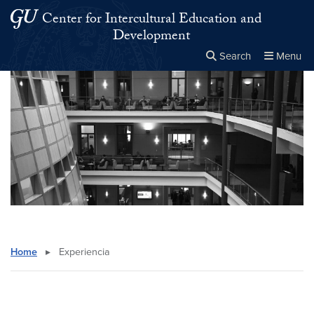
Skip to main content
Skip to main site menu
Center for Intercultural Education and
Development
Search
Menu
Close the
×
Search this site
Search
Home
▸
Experiencia