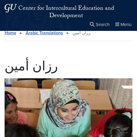
Skip to main content
Skip to main site menu
Center for Intercultural Education and
Development
Search
Menu
رزان أمين
▸
Arabic Translations
▸
Home
Close the
×
Search this site
Search
رزان أمين