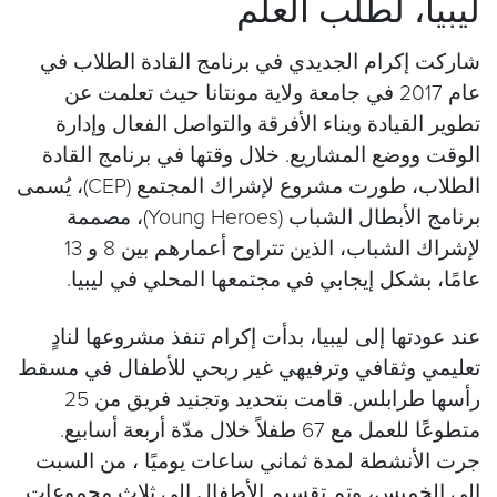
ليبيا، لطلب العلم
شاركت إكرام الجديدي في برنامج القادة الطلاب في
عام 2017 في جامعة ولاية مونتانا حيث تعلمت عن
تطوير القيادة وبناء الأفرقة والتواصل الفعال وإدارة
الوقت ووضع المشاريع. خلال وقتها في برنامج القادة
الطلاب، طورت مشروع لإشراك المجتمع (CEP)، يُسمى
برنامج الأبطال الشباب (Young Heroes)، مصممة
لإشراك الشباب، الذين تتراوح أعمارهم بين 8 و 13
عامًا، بشكل إيجابي في مجتمعها المحلي في ليبيا.
عند عودتها إلى ليبيا، بدأت إكرام تنفذ مشروعها لنادٍ
تعليمي وثقافي وترفيهي غير ربحي للأطفال في مسقط
رأسها طرابلس. قامت بتحديد وتجنيد فريق من 25
متطوعًا للعمل مع 67 طفلاً خلال مدّة أربعة أسابيع.
جرت الأنشطة لمدة ثماني ساعات يوميًا ، من السبت
إلى الخميس، وتم تقسيم الأطفال إلى ثلاث مجموعات