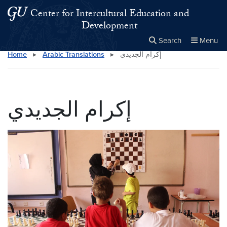
Skip to main content
Skip to main site menu
Center for Intercultural Education and
Development
Search
Menu
إكرام الجديدي
▸
Arabic Translations
▸
Home
Close the
×
Search this site
Search
إكرام الجديدي